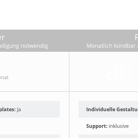
er
ündigung notwendig
Monatlich kündbar /
ab
nat
plates:
Ja
Individuelle Gestalt
Support:
inklusive