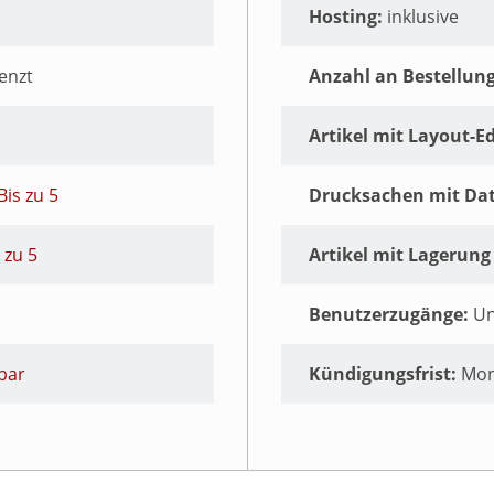
Hosting:
inklusive
enzt
Anzahl an Bestellun
Artikel mit Layout-Ed
Bis zu 5
Drucksachen mit Da
 zu 5
Artikel mit Lagerung 
Benutzerzugänge:
Un
bar
Kündigungsfrist:
Mon